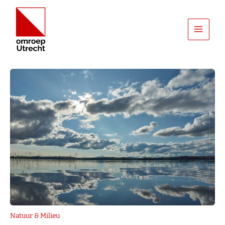
Ga
naar
de
inhoud
Natuur & Milieu