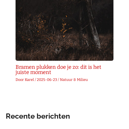
Bramen plukken doe je zo: dit is het
juiste moment
Door
Karel
/
2025-06-23
/
Natuur & Milieu
Recente berichten