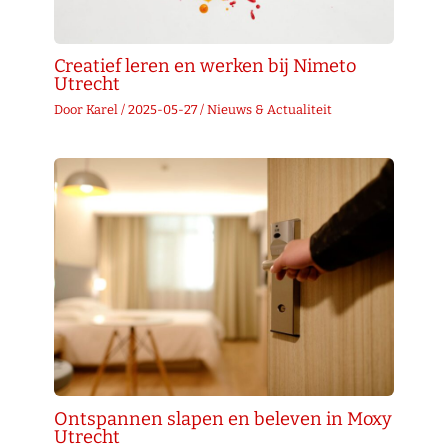
Creatief leren en werken bij Nimeto
Utrecht
Door
Karel
/
2025-05-27
/
Nieuws & Actualiteit
Ontspannen slapen en beleven in Moxy
Utrecht